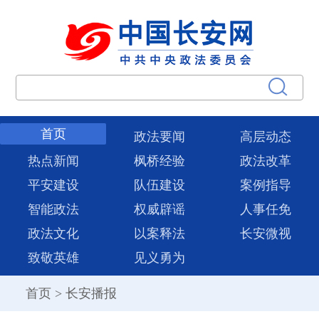
首页
政法要闻
高层动态
热点新闻
枫桥经验
政法改革
平安建设
队伍建设
案例指导
智能政法
权威辟谣
人事任免
政法文化
以案释法
长安微视
致敬英雄
见义勇为
首页
>
长安播报