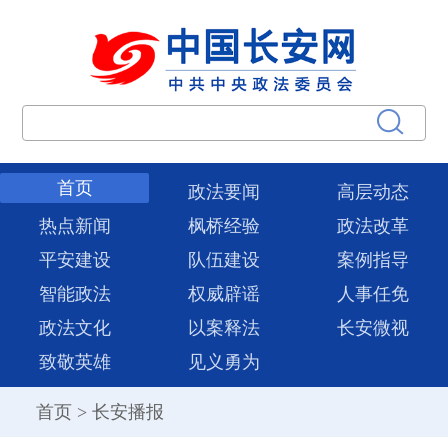
首页
政法要闻
高层动态
热点新闻
枫桥经验
政法改革
平安建设
队伍建设
案例指导
智能政法
权威辟谣
人事任免
政法文化
以案释法
长安微视
致敬英雄
见义勇为
首页
>
长安播报