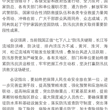
中央坚强领导下，各级党委和政府迅速行动、全力应对，国
家防总、各有关部门和单位履职尽责、通力协作，解放军和
武警部队、国家综合性消防救援队伍和各类专业救援力量闻
令而动、冲锋在前，广大干部群众风雨同舟、众志成城，共
同构筑起了守护家园的坚固防线，防汛抗洪救灾取得重要阶
段性成果。
会议强调，当前我国正值“七下八上”防汛关键期，长江等
流域防洪峰、防决堤、排内涝压力不减，黄河、淮河、海
河、松辽流域有可能发生较重汛情，叠加台风进入活跃期，
防汛形势更加严峻复杂。各有关地区、部门和单位要始终绷
紧防汛抗洪这根弦，牢牢把握工作主动权，坚决打赢防汛抗
洪救灾这场硬仗。
会议指出，要始终把保障人民生命安全放在第一位，进
一步完善监测手段，提高预警精准度，强化预警和应急响应
联动，提高响应速度，突出防御重点，盯紧基层末梢，提前
果断转移危险区群众，最大限度减少人员伤亡。要确保重要
堤防水库和基础设施安全，落实防汛巡查防守制度，突出薄
弱堤段、险工险段、病险水库的重点防守，加大查险排险力