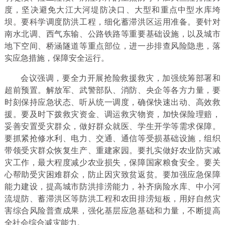
度，坚决避免大江大河堤防决口、大型和重点中型水库垮
坝。要科学调度防洪工程，细化蓄滞洪区运用准备。要针对
南水北调、西气东输、公路铁路等重要基础设施，以及城市
地下空间、桥涵隧道等重点部位，进一步排查风险隐患，落
实应急措施，保障安全运行。
会议强调，要全力开展抢险救援救灾，加强统筹部署和
超前预置。解放军、武警部队、消防、央企等各方力量，要
时刻保持应急状态、听从统一调度，确保快速出动、高效救
援。要及时下拨救灾资金、调运救灾物资，加快保险理赔，
妥善安置受灾群众，做好群众就医、学生开学等需求保障。
要抓紧抢修水利、电力、交通、通信等受损基础设施，组织
带领受灾群众恢复生产、重建家园。要扎实做好农业防灾减
灾工作，最大程度减少农业损失，保障国家粮食安全。要关
心帮助受灾困难群众，防止因灾致贫返贫。要加强应急保障
能力建设，提高城市防洪排涝能力，补齐病险水库、中小河
流堤防、蓄滞洪区等防洪工程和农田排涝短板，用好自然灾
害综合风险普查成果，强化基层应急基础和力量，不断提高
全社会综合减灾能力。