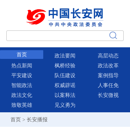
首页
政法要闻
高层动态
热点新闻
枫桥经验
政法改革
平安建设
队伍建设
案例指导
智能政法
权威辟谣
人事任免
政法文化
以案释法
长安微视
致敬英雄
见义勇为
首页
>
长安播报