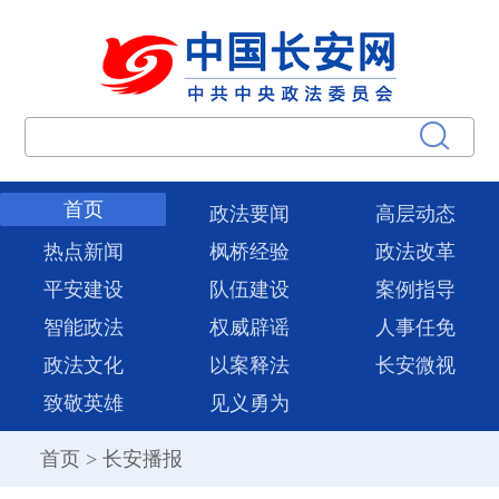
首页
政法要闻
高层动态
热点新闻
枫桥经验
政法改革
平安建设
队伍建设
案例指导
智能政法
权威辟谣
人事任免
政法文化
以案释法
长安微视
致敬英雄
见义勇为
首页
>
长安播报