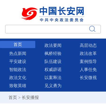
首页
政法要闻
高层动态
热点新闻
枫桥经验
政法改革
平安建设
队伍建设
案例指导
智能政法
权威辟谣
人事任免
政法文化
以案释法
长安微视
致敬英雄
见义勇为
首页
>
长安播报