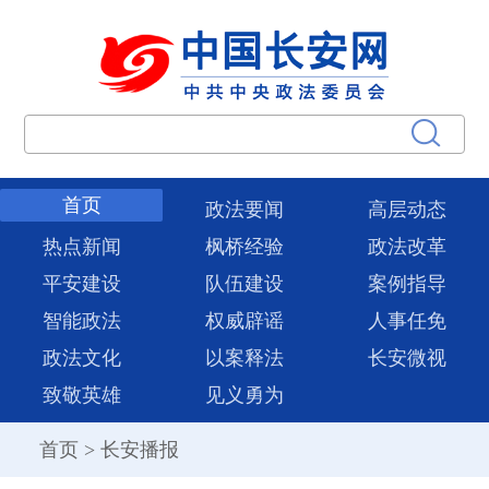
首页
政法要闻
高层动态
热点新闻
枫桥经验
政法改革
平安建设
队伍建设
案例指导
智能政法
权威辟谣
人事任免
政法文化
以案释法
长安微视
致敬英雄
见义勇为
首页
>
长安播报