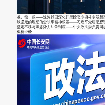
准、稳、狠——速览我国深化扫黑除恶专项斗争最新
以坚定的理想信念筑牢精神根基——习近平党建思想
坚定不移与黑恶势力斗争到底——中央政法委负责同
枫桥经验