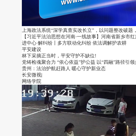
上海政法系统“深学真查实改长立”，以问题整改破题
【习近平法治思想在河南·一线故事】河南省新乡市红
进中心·解纠纷丨多方联动化纠纷 依法调解护农耕
平安建设
林下采摘正当时，平安守护不缺位!
党铸检魂聚合力 “依心依益”护公益 以“四融”路径引
贵州：法治护航赶路人 暖心守护新业态
长安微视
|
网络学院