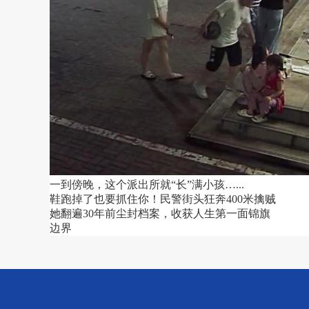
一到傍晚，这个派出所就“长”满小孩…...
鞋跑掉了也要抓住你！民警街头狂奔400米擒贼
她翻遍30年前尘封档案，收获人生第一面锦旗
边界