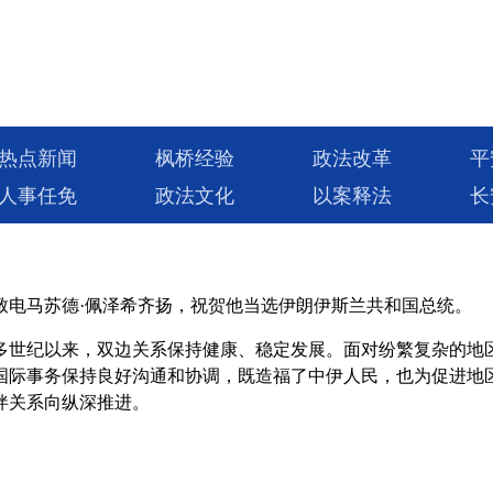
热点新闻
枫桥经验
政法改革
平
人事任免
政法文化
以案释法
长
致电马苏德·佩泽希齐扬，祝贺他当选伊朗伊斯兰共和国总统。
多世纪以来，双边关系保持健康、稳定发展。面对纷繁复杂的地
国际事务保持良好沟通和协调，既造福了中伊人民，也为促进地
伴关系向纵深推进。