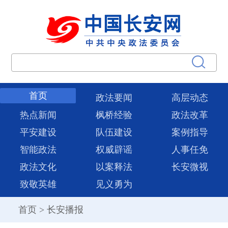
首页
政法要闻
高层动态
热点新闻
枫桥经验
政法改革
平安建设
队伍建设
案例指导
智能政法
权威辟谣
人事任免
政法文化
以案释法
长安微视
致敬英雄
见义勇为
首页
>
长安播报