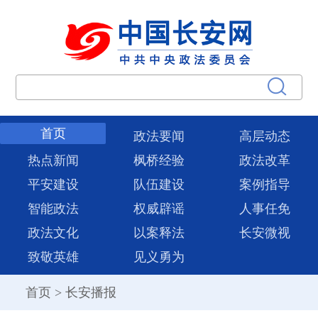
首页
政法要闻
高层动态
热点新闻
枫桥经验
政法改革
平安建设
队伍建设
案例指导
智能政法
权威辟谣
人事任免
政法文化
以案释法
长安微视
致敬英雄
见义勇为
首页
>
长安播报