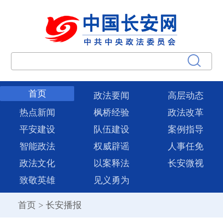
首页
政法要闻
高层动态
热点新闻
枫桥经验
政法改革
平安建设
队伍建设
案例指导
智能政法
权威辟谣
人事任免
政法文化
以案释法
长安微视
致敬英雄
见义勇为
首页
>
长安播报