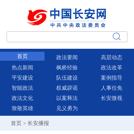
首页
政法要闻
高层动态
热点新闻
枫桥经验
政法改革
平安建设
队伍建设
案例指导
智能政法
权威辟谣
人事任免
政法文化
以案释法
长安微视
致敬英雄
见义勇为
首页
>
长安播报