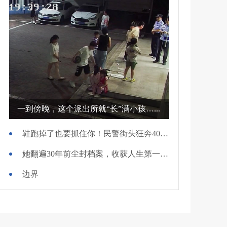
一到傍晚，这个派出所就“长”满小孩…...
鞋跑掉了也要抓住你！民警街头狂奔400米擒贼
她翻遍30年前尘封档案，收获人生第一面锦旗
边界