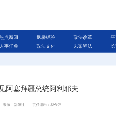
热点新闻
枫桥经验
政法改革
平
人事任免
政法文化
以案释法
长
见阿塞拜疆总统阿利耶夫
来源：新华社
责任编辑：郝金萍