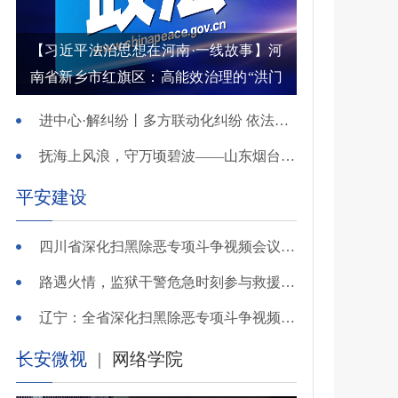
【习近平法治思想在河南·一线故事】河
南省新乡市红旗区：高能效治理的“洪门
密码”
进中心·解纠纷丨多方联动化纠纷 依法调解护农耕
抚海上风浪，守万顷碧波——山东烟台把矛盾化解在微澜未起时
平安建设
四川省深化扫黑除恶专项斗争视频会议召开 于立军出席并讲话
路遇火情，监狱干警危急时刻参与救援显身手！
辽宁：全省深化扫黑除恶专项斗争视频会议召开
长安微视
|
网络学院