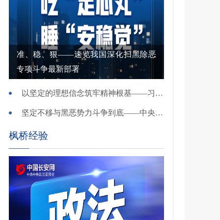
准、稳、狠——速览我国深化扫黑除恶
专项斗争最新部署
以坚定的理想信念筑牢精神根基——习近平党建思想理论品格系列述评之一
坚定不移与黑恶势力斗争到底——中央政法委负责同志就开展深化扫黑除恶专项斗争有关问题答记者问
枫桥经验