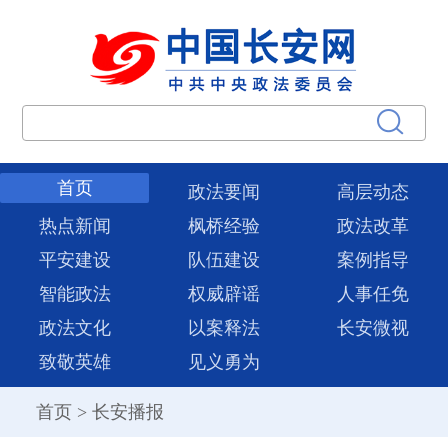
首页
政法要闻
高层动态
热点新闻
枫桥经验
政法改革
平安建设
队伍建设
案例指导
智能政法
权威辟谣
人事任免
政法文化
以案释法
长安微视
致敬英雄
见义勇为
首页
>
长安播报