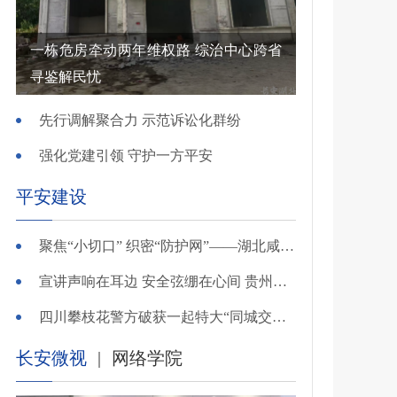
一栋危房牵动两年维权路 综治中心跨省
寻鉴解民忧
先行调解聚合力 示范诉讼化群纷
强化党建引领 守护一方平安
平安建设
聚焦“小切口” 织密“防护网”——湖北咸安公安开展精准清查行动净化夏夜治安环境
宣讲声响在耳边 安全弦绷在心间 贵州交警深入开展夏季交通安全宣传活动
四川攀枝花警方破获一起特大“同城交友”电信网络诈骗案
长安微视
|
网络学院