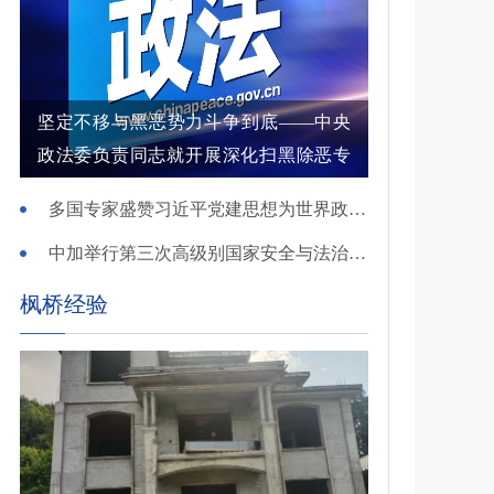
坚定不移与黑恶势力斗争到底——中央
政法委负责同志就开展深化扫黑除恶专
项斗争有关问题答记者问
多国专家盛赞习近平党建思想为世界政党建设提供重要启迪
中加举行第三次高级别国家安全与法治对话
枫桥经验