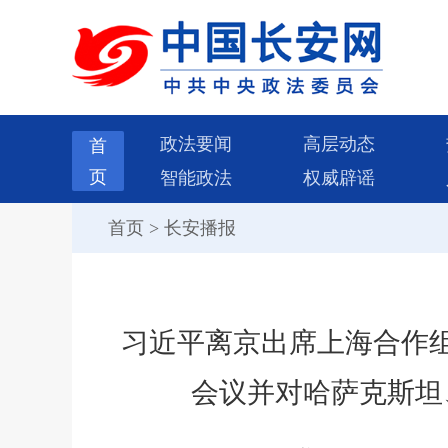
政法要闻
高层动态
首
页
智能政法
权威辟谣
首页
>
长安播报
习近平离京出席上海合作
会议并对哈萨克斯坦