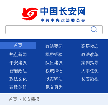
首页
政法要闻
高层动态
热点新闻
枫桥经验
政法改革
平安建设
队伍建设
案例指导
智能政法
权威辟谣
人事任免
政法文化
以案释法
长安微视
致敬英雄
见义勇为
首页
>
长安播报