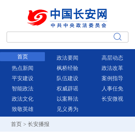
首页
政法要闻
高层动态
热点新闻
枫桥经验
政法改革
平安建设
队伍建设
案例指导
智能政法
权威辟谣
人事任免
政法文化
以案释法
长安微视
致敬英雄
见义勇为
首页
>
长安播报