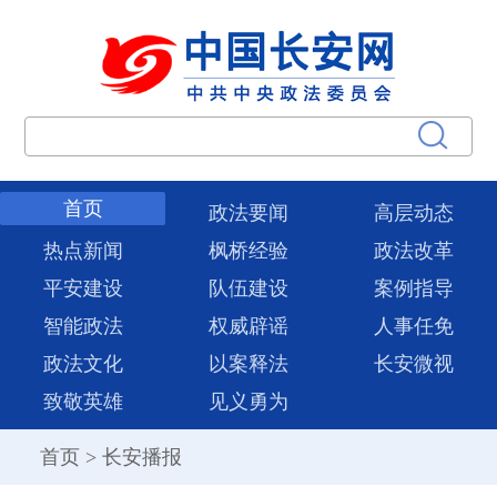
首页
政法要闻
高层动态
热点新闻
枫桥经验
政法改革
平安建设
队伍建设
案例指导
智能政法
权威辟谣
人事任免
政法文化
以案释法
长安微视
致敬英雄
见义勇为
首页
>
长安播报