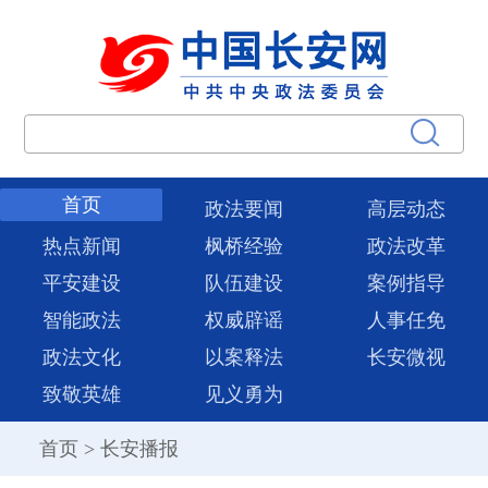
首页
政法要闻
高层动态
热点新闻
枫桥经验
政法改革
平安建设
队伍建设
案例指导
智能政法
权威辟谣
人事任免
政法文化
以案释法
长安微视
致敬英雄
见义勇为
首页
>
长安播报