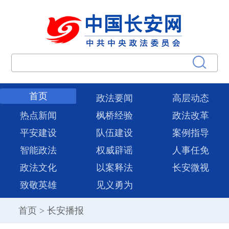
首页
政法要闻
高层动态
热点新闻
枫桥经验
政法改革
平安建设
队伍建设
案例指导
智能政法
权威辟谣
人事任免
政法文化
以案释法
长安微视
致敬英雄
见义勇为
首页
>
长安播报