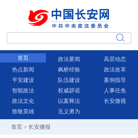
首页
政法要闻
高层动态
热点新闻
枫桥经验
政法改革
平安建设
队伍建设
案例指导
智能政法
权威辟谣
人事任免
政法文化
以案释法
长安微视
致敬英雄
见义勇为
首页
>
长安播报