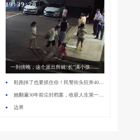
一到傍晚，这个派出所就“长”满小孩…...
鞋跑掉了也要抓住你！民警街头狂奔400米擒贼
她翻遍30年前尘封档案，收获人生第一面锦旗
边界