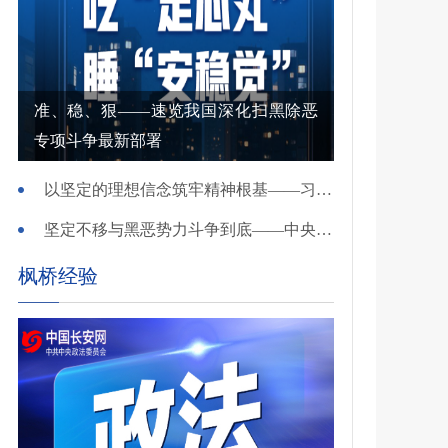
准、稳、狠——速览我国深化扫黑除恶
专项斗争最新部署
以坚定的理想信念筑牢精神根基——习近平党建思想理论品格系列述评之一
坚定不移与黑恶势力斗争到底——中央政法委负责同志就开展深化扫黑除恶专项斗争有关问题答记者问
枫桥经验