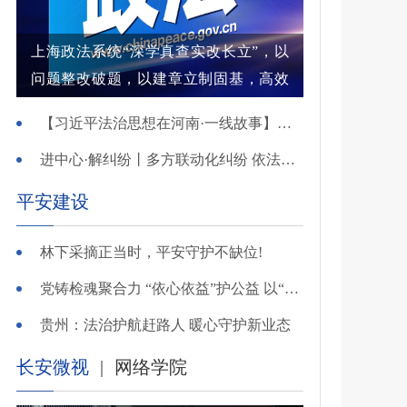
上海政法系统“深学真查实改长立”，以
问题整改破题，以建章立制固基，高效
解纷结案增强群众获得感
【习近平法治思想在河南·一线故事】河南省新乡市红旗区：高能效治理的“洪门密码”
进中心·解纠纷丨多方联动化纠纷 依法调解护农耕
平安建设
林下采摘正当时，平安守护不缺位!
党铸检魂聚合力 “依心依益”护公益 以“四融”路径引领多元共治
贵州：法治护航赶路人 暖心守护新业态
长安微视
|
网络学院