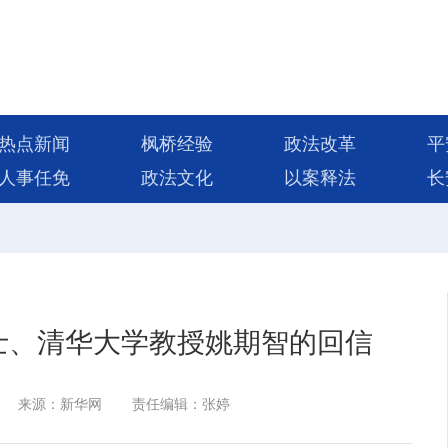
热点新闻
枫桥经验
政法改革
平
人事任免
政法文化
以案释法
长
士、清华大学教授姚期智的回信
来源：新华网
责任编辑：张婷