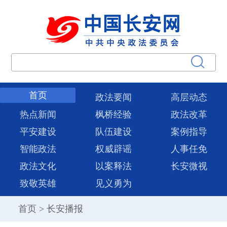
首页
政法要闻
高层动态
热点新闻
枫桥经验
政法改革
平安建设
队伍建设
案例指导
智能政法
权威辟谣
人事任免
政法文化
以案释法
长安微视
致敬英雄
见义勇为
首页
>
长安播报