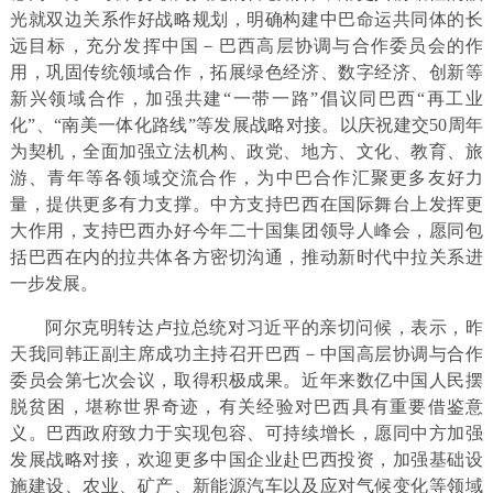
光就双边关系作好战略规划，明确构建中巴命运共同体的长
远目标，充分发挥中国－巴西高层协调与合作委员会的作
用，巩固传统领域合作，拓展绿色经济、数字经济、创新等
新兴领域合作，加强共建“一带一路”倡议同巴西“再工业
化”、“南美一体化路线”等发展战略对接。以庆祝建交50周年
为契机，全面加强立法机构、政党、地方、文化、教育、旅
游、青年等各领域交流合作，为中巴合作汇聚更多友好力
量，提供更多有力支撑。中方支持巴西在国际舞台上发挥更
大作用，支持巴西办好今年二十国集团领导人峰会，愿同包
括巴西在内的拉共体各方密切沟通，推动新时代中拉关系进
一步发展。
阿尔克明转达卢拉总统对习近平的亲切问候，表示，昨
天我同韩正副主席成功主持召开巴西－中国高层协调与合作
委员会第七次会议，取得积极成果。近年来数亿中国人民摆
脱贫困，堪称世界奇迹，有关经验对巴西具有重要借鉴意
义。巴西政府致力于实现包容、可持续增长，愿同中方加强
发展战略对接，欢迎更多中国企业赴巴西投资，加强基础设
施建设、农业、矿产、新能源汽车以及应对气候变化等领域