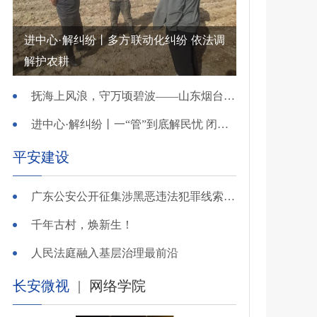
进中心·解纠纷丨多方联动化纠纷 依法调
解护农耕
抚海上风浪，守万顷碧波——山东烟台把矛盾化解在微澜未起时
进中心·解纠纷丨一“管”到底解民忧 闭环调处化纠纷
平安建设
广东公安公开征集涉黑恶违法犯罪线索，26个举报电话公布
千年古村，焕新生！
人民法庭融入基层治理最前沿
长安微视
|
网络学院