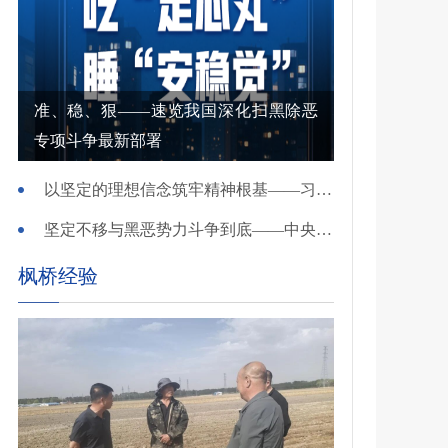
准、稳、狠——速览我国深化扫黑除恶
专项斗争最新部署
以坚定的理想信念筑牢精神根基——习近平党建思想理论品格系列述评之一
坚定不移与黑恶势力斗争到底——中央政法委负责同志就开展深化扫黑除恶专项斗争有关问题答记者问
枫桥经验