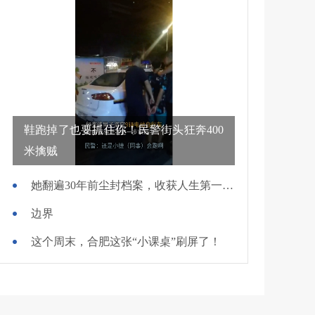
鞋跑掉了也要抓住你！民警街头狂奔400
米擒贼
她翻遍30年前尘封档案，收获人生第一面锦旗
边界
这个周末，合肥这张“小课桌”刷屏了！