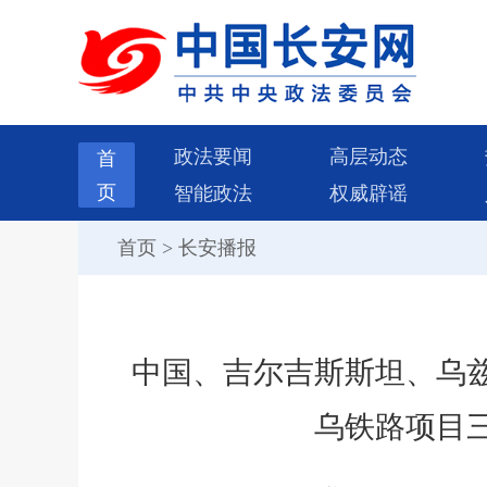
政法要闻
高层动态
首
页
智能政法
权威辟谣
首页
>
长安播报
中国、吉尔吉斯斯坦、乌
乌铁路项目