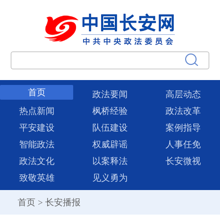
首页
政法要闻
高层动态
热点新闻
枫桥经验
政法改革
平安建设
队伍建设
案例指导
智能政法
权威辟谣
人事任免
政法文化
以案释法
长安微视
致敬英雄
见义勇为
首页
>
长安播报