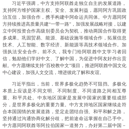
习近平强调，中方支持阿联酋走独立自主的发展道路，
支持阿方维护国家主权、安全、发展利益，愿同阿方巩固政
治互信，加强合作，携手构建中阿命运共同体。中方愿同阿
方持续推进高质量共建“一带一路”，加强发展战略对接，以建
立中阿投资合作高级别委员会为契机，推动两国合作取得更
多成果。巩固贸易、能源、基础设施等领域合作，拓展信息
技术、人工智能、数字经济、新能源等高技术领域合作。加
强执法安全合作。前不久，我专门给阿联酋中文学习者回
信，勉励他们学好中文、了解中国，为促进中阿友好作出贡
献。中方愿继续支持“百校教中文”项目，推进阿联酋中国文化
中心建设，加强人文交流，增进彼此了解和友谊。
习近平指出，当前，世界多极化趋势不可阻挡。多极化
本质上应该是不同文明、不同制度、不同道路之间相互尊
重、和平共处。中东地区国家是发展中国家的重要组成部
分，是世界多极化的重要力量。中方支持地区国家继续走符
合本国国情的发展道路，坚定走团结自强、和平和解之路，
坚持通过沟通协商化解分歧，把前途命运掌握在自己手中。
中方愿同阿联酋等阿拉伯国家一道努力，办好第二届中国－