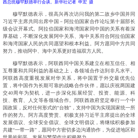
酋总统穆罕默德举行会谈。新华社记者 申宏 摄
穆罕默德表示，很高兴再次访问我的第二故乡中国并同
习近平主席共同出席中国－阿拉伯国家合作论坛第十届部长
级会议开幕式。阿拉伯国家和海湾国家同中国的关系有着深
厚基础，不断深化发展阿中关系、海中关系符合阿拉伯国家
和海湾国家人民的共同愿望和根本利益。阿方愿同中方共同
努力，推动阿中、海中关系更好造福双方人民。
穆罕默德表示，阿联酋同中国关系建立在相互信任、相
互尊重和共同利益的基础之上，各领域合作达到非凡水平。
阿联酋高度重视发展对华关系，将中国置于外交最优先位
置，将中国作为长期可靠的战略合作伙伴，愿以庆祝两国建
交40周年为契机，进一步深化拓展经贸、投资、能源、科
技、教育、人文等各领域合作。阿联酋政府坚定奉行一个中
国政策，反对任何形式的“台独”，支持中国为实现国家统一所
作的努力。阿方高度赞赏、积极支持习近平主席提出的全球
发展倡议、全球安全倡议、全球文明倡议，将继续积极参加
共建“一带一路”，愿同中方密切多边沟通协作，为促进地区和
世界的和平、发展与繁荣作出积极努力。