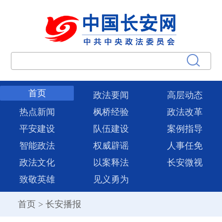
首页
政法要闻
高层动态
热点新闻
枫桥经验
政法改革
平安建设
队伍建设
案例指导
智能政法
权威辟谣
人事任免
政法文化
以案释法
长安微视
致敬英雄
见义勇为
首页
>
长安播报