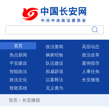
首页
政法要闻
高层动态
热点新闻
枫桥经验
政法改革
平安建设
队伍建设
案例指导
智能政法
权威辟谣
人事任免
政法文化
以案释法
长安微视
致敬英雄
见义勇为
首页
>
长安播报