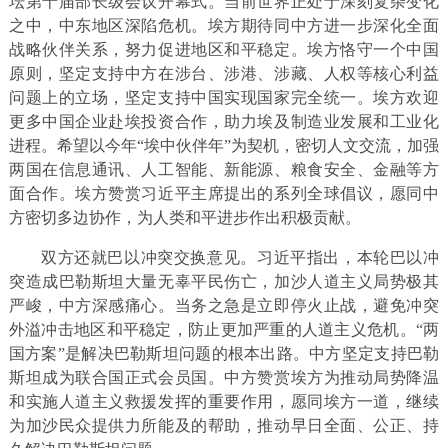
坛第十届部长级会议开幕式。当前世界正处于深刻复杂变化
之中，中东地区深陷危机。埃方期待同中方进一步深化全面
战略伙伴关系，努力促进地区和平稳定。埃方恪守一个中国
原则，坚定支持中方在涉台、涉港、涉藏、人权等核心利益
问题上的立场，坚定支持中国实现国家完全统一。埃方欢迎
更多中国企业赴埃投资合作，助力埃及制造业发展和工业化
进程。希望以今年“埃中伙伴年”为契机，密切人文交流，加强
两国在信息通讯、人工智能、新能源、粮食安全、金融等方
面合作。埃方赞赏习近平主席提出的系列全球倡议，愿同中
方密切多边协作，为人类和平进步作出积极贡献。
双方还就巴以冲突交换意见。习近平指出，本轮巴以冲
突造成巴勒斯坦大量无辜平民伤亡，加沙人道主义局势极其
严峻，中方深感痛心。当务之急是立即停火止战，避免冲突
外溢冲击地区和平稳定，防止更加严重的人道主义危机。“两
国方案”是解决巴勒斯坦问题的根本出路。中方坚定支持巴勒
斯坦成为联合国正式会员国。中方赞赏埃方为推动局势降温
和实施人道主义救援发挥的重要作用，愿同埃方一道，继续
为加沙民众提供力所能及的帮助，推动早日全面、公正、持