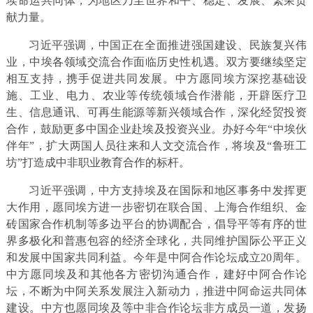
埃命运共同体，为地区乃至世界和平、稳定、发展、繁荣贡
献力量。
习近平强调，中国正在全面推进强国建设、民族复兴伟
业，中埃各领域交流合作面临历史性机遇。双方要继续坚定
相互支持，携手促进共同发展。中方愿同埃方深挖基础设
施、工业、电力、农业等传统领域合作潜能，开辟医疗卫
生、信息通讯、可再生能源等新兴领域合作，深化经贸投资
合作，鼓励更多中国企业赴埃及投资兴业。办好今年“中埃伙
伴年”，扩大两国人员往来和人文交流合作，将埃及“鲁班工
坊”打造成中非职业教育合作的标杆。
习近平强调，中方支持埃及在国际和地区事务中发挥更
大作用，愿同埃方进一步密切在联合国、上海合作组织、金
砖国家合作机制等多边平台的协调配合，倡导平等有序的世
界多极化和普惠包容的经济全球化，共同维护国际公平正义
和发展中国家共同利益。今年是中阿合作论坛成立20周年。
中方愿同埃及和其他各方密切沟通合作，建好中阿合作论
坛，不断为中阿关系发展注入新动力，推进中阿命运共同体
建设。中方也愿同埃及等中非合作论坛非方成员一道，发扬