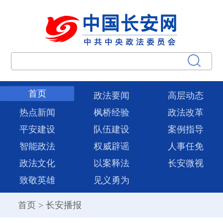
首页
政法要闻
高层动态
热点新闻
枫桥经验
政法改革
平安建设
队伍建设
案例指导
智能政法
权威辟谣
人事任免
政法文化
以案释法
长安微视
致敬英雄
见义勇为
首页
>
长安播报