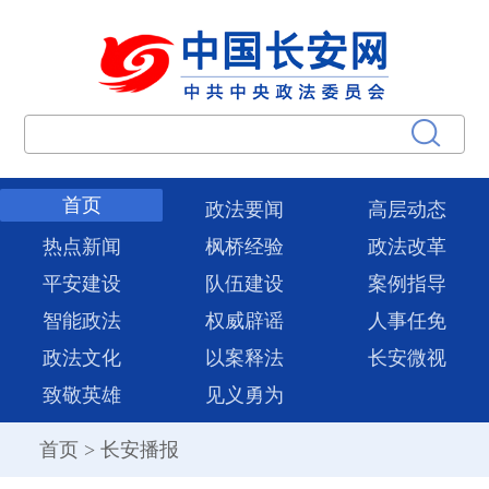
首页
政法要闻
高层动态
热点新闻
枫桥经验
政法改革
平安建设
队伍建设
案例指导
智能政法
权威辟谣
人事任免
政法文化
以案释法
长安微视
致敬英雄
见义勇为
首页
>
长安播报