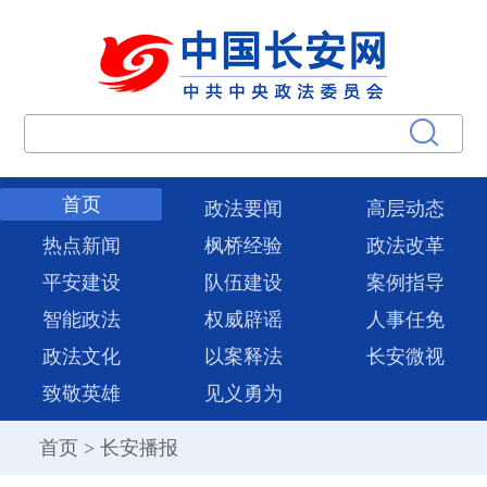
首页
政法要闻
高层动态
热点新闻
枫桥经验
政法改革
平安建设
队伍建设
案例指导
智能政法
权威辟谣
人事任免
政法文化
以案释法
长安微视
致敬英雄
见义勇为
首页
>
长安播报