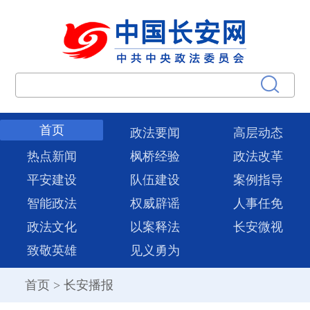
首页
政法要闻
高层动态
热点新闻
枫桥经验
政法改革
平安建设
队伍建设
案例指导
智能政法
权威辟谣
人事任免
政法文化
以案释法
长安微视
致敬英雄
见义勇为
首页
>
长安播报