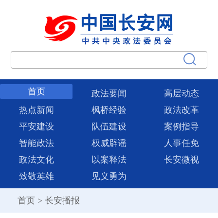
首页
政法要闻
高层动态
热点新闻
枫桥经验
政法改革
平安建设
队伍建设
案例指导
智能政法
权威辟谣
人事任免
政法文化
以案释法
长安微视
致敬英雄
见义勇为
首页
>
长安播报