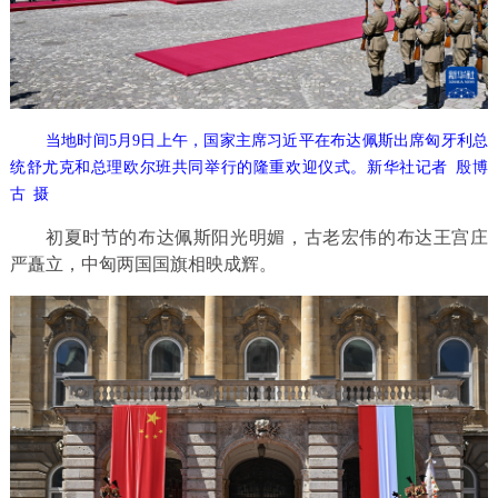
当地时间5月9日上午，国家主席习近平在布达佩斯出席匈牙利总
统舒尤克和总理欧尔班共同举行的隆重欢迎仪式。新华社记者 殷博
古 摄
初夏时节的布达佩斯阳光明媚，古老宏伟的布达王宫庄
严矗立，中匈两国国旗相映成辉。