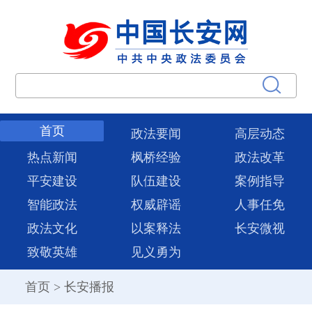
首页
政法要闻
高层动态
热点新闻
枫桥经验
政法改革
平安建设
队伍建设
案例指导
智能政法
权威辟谣
人事任免
政法文化
以案释法
长安微视
致敬英雄
见义勇为
首页
>
长安播报