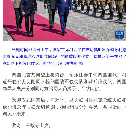
当地时间5月9日上午，国家主席习近平在布达佩斯出席匈牙利总
统舒尤克和总理欧尔班共同举行的隆重欢迎仪式。这是习近平在舒尤
克陪同下检阅仪仗队。新华社记者 殷博古 摄
两国元首共同登上检阅台，军乐团奏中匈两国国歌。习
近平在舒尤克陪同下检阅国防军仪仗队和骑兵仪仗队。两国
领导人夫妇分别同对方陪同人员握手，互致问候。
欢迎仪式结束后，习近平主席夫妇同舒尤克总统夫妇和
欧尔班总理夫妇亲切道别，相约稍后分别会见，共同擘画中
匈关系未来。
蔡奇、王毅等出席。