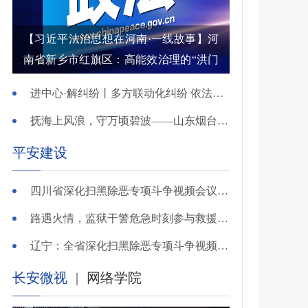
【习近平法治思想在河南·一线故事】河
南省新乡市红旗区：高能效治理的“洪门
密码”
进中心·解纠纷丨多方联动化纠纷 依法调解护农耕
抚海上风浪，守万顷碧波——山东烟台把矛盾化解在微澜未起时
平安建设
四川省深化扫黑除恶专项斗争视频会议召开 于立军出席并讲话
路遇火情，监狱干警危急时刻参与救援显身手！
辽宁：全省深化扫黑除恶专项斗争视频会议召开
长安微视
|
网络学院