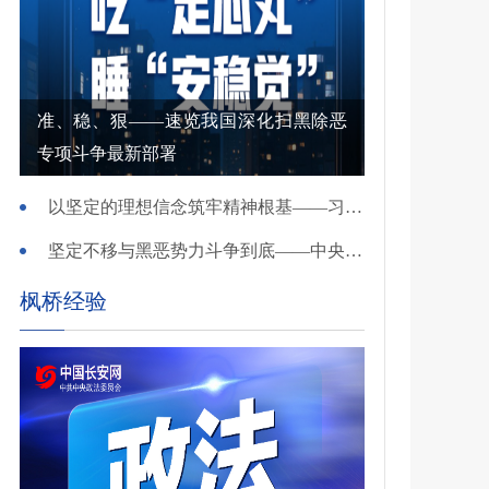
准、稳、狠——速览我国深化扫黑除恶
专项斗争最新部署
以坚定的理想信念筑牢精神根基——习近平党建思想理论品格系列述评之一
坚定不移与黑恶势力斗争到底——中央政法委负责同志就开展深化扫黑除恶专项斗争有关问题答记者问
枫桥经验