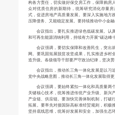
构各方责任，切实做好保交房工作，保障购房
众对优质住房的新期待，统筹研究消化存量房
式，促进房地产高质量发展。要深入实施地方
压降债务、又能稳定发展。要持续推动中小金融
会议指出，要扎实推进绿色低碳发展。认
和可再生能源消纳利用，持续有力开展“碳达峰
会议强调，要切实保障和改善民生，突出
网。要巩固拓展脱贫攻坚成果，扎实推进乡村
造升级。各级领导干部要严守政治纪律，坚决贯
会议指出，推动长三角一体化发展是以习
党中央战略意图，推动长三角一体化发展取得更
会议强调，要始终紧扣一体化和高质量两
关键核心技术，统筹推进传统产业升级、新兴
产业链、供应链。要加快完善体制机制，打破
拓展。要率先对接国际高标准经贸规则，积极
坚持底线思维，统筹好发展和安全，加强生态