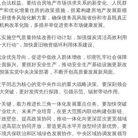
人合法权益。要结合房地产市场供求关系的新变化、人民群
产和优化增量住房的政策措施，抓紧构建房地产发展新模
政府债务风险化解方案，确保债务高风险省份和市县既真正
机构改革化险，多措并举促进资本市场健康发展。
真实施空气质量持续改善行动计划，加强煤炭清洁高效利用
十大行动”，加快废旧物资循环利用体系建设。
就业优先导向，促进中低收入群体增收，织密扎牢社会保障
全面振兴。要抓好安全生产，推动安全生产基础设施更新改
彻落实党中央决策部署，不断开创高质量发展新局面。
近平同志为核心的党中央作出的重大战略决策。要深刻领会
大突破，更好发挥先行探路、引领示范、辐射带动作用。
个关键，着力推进长三角一体化发展重点任务。要加快突破
产业壮大、未来产业培育，在更大范围内联动构建创新链、
行政壁垒、提高政策协同，推动一体化向更深层次更宽领域
推进高层次协同开放，塑造更高水平开放型经济新优势。要
环境共保联治和区域绿色发展协作。中央区域协调发展领导