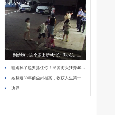
一到傍晚，这个派出所就“长”满小孩…...
鞋跑掉了也要抓住你！民警街头狂奔400米擒贼
她翻遍30年前尘封档案，收获人生第一面锦旗
边界