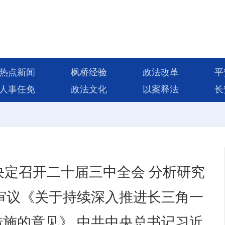
热点新闻
枫桥经验
政法改革
平
人事任免
政法文化
以案释法
长
决定召开二十届三中全会 分析研究
审议《关于持续深入推进长三角一
施的意见》 中共中央总书记习近