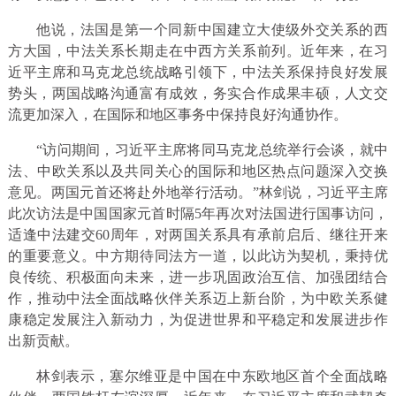
他说，法国是第一个同新中国建立大使级外交关系的西
方大国，中法关系长期走在中西方关系前列。近年来，在习
近平主席和马克龙总统战略引领下，中法关系保持良好发展
势头，两国战略沟通富有成效，务实合作成果丰硕，人文交
流更加深入，在国际和地区事务中保持良好沟通协作。
“访问期间，习近平主席将同马克龙总统举行会谈，就中
法、中欧关系以及共同关心的国际和地区热点问题深入交换
意见。两国元首还将赴外地举行活动。”林剑说，习近平主席
此次访法是中国国家元首时隔5年再次对法国进行国事访问，
适逢中法建交60周年，对两国关系具有承前启后、继往开来
的重要意义。中方期待同法方一道，以此访为契机，秉持优
良传统、积极面向未来，进一步巩固政治互信、加强团结合
作，推动中法全面战略伙伴关系迈上新台阶，为中欧关系健
康稳定发展注入新动力，为促进世界和平稳定和发展进步作
出新贡献。
林剑表示，塞尔维亚是中国在中东欧地区首个全面战略