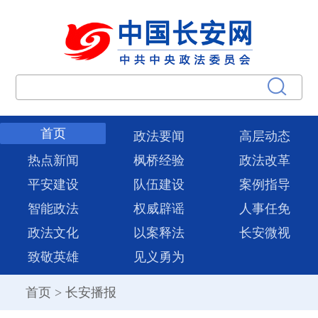
首页
政法要闻
高层动态
热点新闻
枫桥经验
政法改革
平安建设
队伍建设
案例指导
智能政法
权威辟谣
人事任免
政法文化
以案释法
长安微视
致敬英雄
见义勇为
首页
>
长安播报