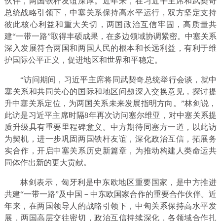
伙伴，两国铁杆友谊深厚。近年来，在习近平主席和武契奇
总统战略引领下，中塞关系保持高水平运行，双方坚定支持
彼此核心利益和重大关切，两国政治互信牢固，高质量共
建“一带一路”取得丰硕成果，在多边领域协调紧密。中塞关系
深入发展符合两国和两国人民的根本和长远利益，有利于维
护国际公平正义，促进地区和世界和平稳定。
“访问期间，习近平主席将同武契奇总统举行会谈，就中
塞关系和共同关心的国际和地区问题深入交换意见，探讨提
升中塞关系定位，为两国关系未来发展指明方向。”林剑说，
此访是习近平主席时隔8年再次访问塞尔维亚，对中塞关系提
质升级具有重要里程碑意义。中方期待同塞方一道，以此访
为契机，进一步巩固两国铁杆友谊，深化政治互信，拓展务
实合作，开启中塞关系历史新篇章，为推动构建人类命运共
同体作出新的更大贡献。
林剑表示，匈牙利是中东欧地区重要国家，是中方推进
共建“一带一路”及中国－中东欧国家合作的重要合作伙伴。近
年来，在两国领导人的战略引领下，中匈关系保持高水平发
展，两国高层交往密切，政治互信持续深化，各领域合作扎