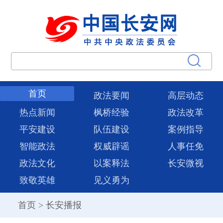
首页
政法要闻
高层动态
热点新闻
枫桥经验
政法改革
平安建设
队伍建设
案例指导
智能政法
权威辟谣
人事任免
政法文化
以案释法
长安微视
致敬英雄
见义勇为
首页
>
长安播报