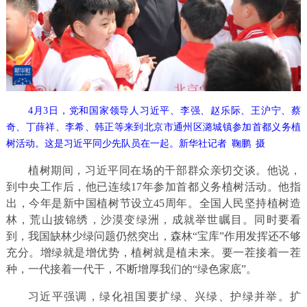
4月3日，党和国家领导人习近平、李强、赵乐际、王沪宁、蔡
奇、丁薛祥、李希、韩正等来到北京市通州区潞城镇参加首都义务植
树活动。这是习近平同少先队员在一起。新华社记者 鞠鹏 摄
植树期间，习近平同在场的干部群众亲切交谈。他说，
到中央工作后，他已连续17年参加首都义务植树活动。他指
出，今年是新中国植树节设立45周年。全国人民坚持植树造
林，荒山披锦绣，沙漠变绿洲，成就举世瞩目。同时要看
到，我国缺林少绿问题仍然突出，森林“宝库”作用发挥还不够
充分。增绿就是增优势，植树就是植未来。要一茬接着一茬
种，一代接着一代干，不断增厚我们的“绿色家底”。
习近平强调，绿化祖国要扩绿、兴绿、护绿并举。扩