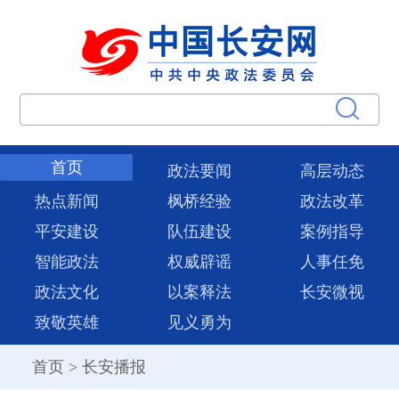
首页
政法要闻
高层动态
热点新闻
枫桥经验
政法改革
平安建设
队伍建设
案例指导
智能政法
权威辟谣
人事任免
政法文化
以案释法
长安微视
致敬英雄
见义勇为
首页
>
长安播报