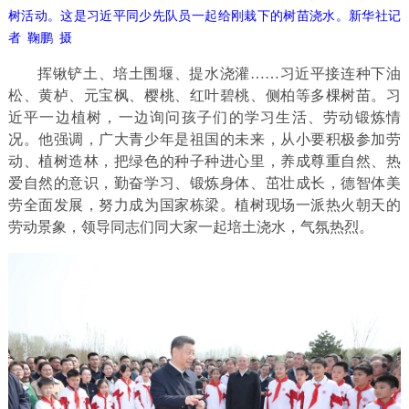
树活动。这是习近平同少先队员一起给刚栽下的树苗浇水。新华社记
者 鞠鹏 摄
挥锹铲土、培土围堰、提水浇灌……习近平接连种下油
松、黄栌、元宝枫、樱桃、红叶碧桃、侧柏等多棵树苗。习
近平一边植树，一边询问孩子们的学习生活、劳动锻炼情
况。他强调，广大青少年是祖国的未来，从小要积极参加劳
动、植树造林，把绿色的种子种进心里，养成尊重自然、热
爱自然的意识，勤奋学习、锻炼身体、茁壮成长，德智体美
劳全面发展，努力成为国家栋梁。植树现场一派热火朝天的
劳动景象，领导同志们同大家一起培土浇水，气氛热烈。