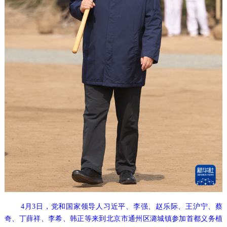
4月3日，党和国家领导人习近平、李强、赵乐际、王沪宁、蔡
奇、丁薛祥、李希、韩正等来到北京市通州区潞城镇参加首都义务植