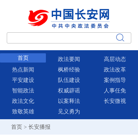
首页
政法要闻
高层动态
热点新闻
枫桥经验
政法改革
平安建设
队伍建设
案例指导
智能政法
权威辟谣
人事任免
政法文化
以案释法
长安微视
致敬英雄
见义勇为
首页
>
长安播报