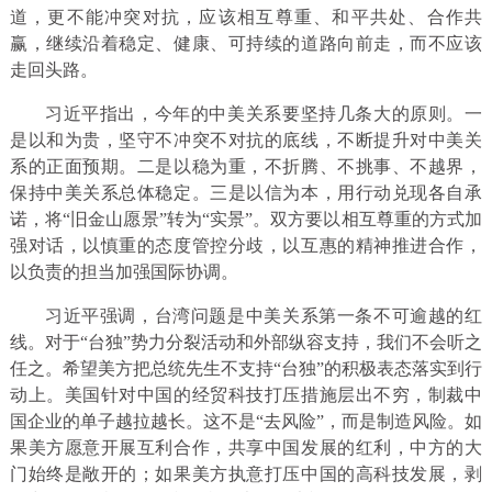
道，更不能冲突对抗，应该相互尊重、和平共处、合作共
赢，继续沿着稳定、健康、可持续的道路向前走，而不应该
走回头路。
习近平指出，今年的中美关系要坚持几条大的原则。一
是以和为贵，坚守不冲突不对抗的底线，不断提升对中美关
系的正面预期。二是以稳为重，不折腾、不挑事、不越界，
保持中美关系总体稳定。三是以信为本，用行动兑现各自承
诺，将“旧金山愿景”转为“实景”。双方要以相互尊重的方式加
强对话，以慎重的态度管控分歧，以互惠的精神推进合作，
以负责的担当加强国际协调。
习近平强调，台湾问题是中美关系第一条不可逾越的红
线。对于“台独”势力分裂活动和外部纵容支持，我们不会听之
任之。希望美方把总统先生不支持“台独”的积极表态落实到行
动上。美国针对中国的经贸科技打压措施层出不穷，制裁中
国企业的单子越拉越长。这不是“去风险”，而是制造风险。如
果美方愿意开展互利合作，共享中国发展的红利，中方的大
门始终是敞开的；如果美方执意打压中国的高科技发展，剥