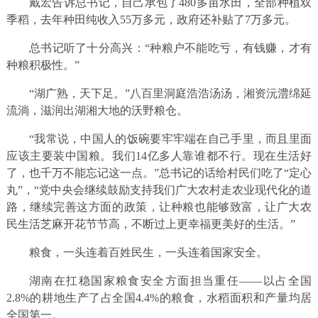
戴宏告诉总书记，自己承包了480多亩水田，全部种植双
季稻，去年种田纯收入55万多元，政府还补贴了7万多元。
总书记听了十分高兴：“种粮户不能吃亏，有钱赚，才有
种粮积极性。”
“湖广熟，天下足。”八百里洞庭浩浩汤汤，湘资沅澧绵延
流淌，滋润出湖湘大地的沃野粮仓。
“我常说，中国人的饭碗要牢牢端在自己手里，而且里面
应该主要装中国粮。我们14亿多人靠谁都不行。现在生活好
了，也千万不能忘记这一点。”总书记的话给村民们吃了“定心
丸”，“党中央会继续鼓励支持我们广大农村走农业现代化的道
路，继续完善这方面的政策，让种粮也能够致富，让广大农
民生活芝麻开花节节高，不断过上更幸福更美好的生活。”
粮食，一头连着百姓民生，一头连着国家安全。
湖南在扛稳国家粮食安全方面担当重任——以占全国
2.8%的耕地生产了占全国4.4%的粮食，水稻面积和产量均居
全国第一。