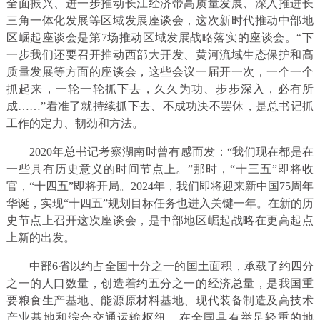
全面振兴、进一步推动长江经济带高质量发展、深入推进长
三角一体化发展等区域发展座谈会，这次新时代推动中部地
区崛起座谈会是第7场推动区域发展战略落实的座谈会。“下
一步我们还要召开推动西部大开发、黄河流域生态保护和高
质量发展等方面的座谈会，这些会议一届开一次，一个一个
抓起来，一轮一轮抓下去，久久为功、步步深入，必有所
成……”看准了就持续抓下去、不成功决不罢休，是总书记抓
工作的定力、韧劲和方法。
2020年总书记考察湖南时曾有感而发：“我们现在都是在
一些具有历史意义的时间节点上。”那时，“十三五”即将收
官，“十四五”即将开局。2024年，我们即将迎来新中国75周年
华诞，实现“十四五”规划目标任务也进入关键一年。在新的历
史节点上召开这次座谈会，是中部地区崛起战略在更高起点
上新的出发。
中部6省以约占全国十分之一的国土面积，承载了约四分
之一的人口数量，创造着约五分之一的经济总量，是我国重
要粮食生产基地、能源原材料基地、现代装备制造及高技术
产业基地和综合交通运输枢纽，在全国具有举足轻重的地