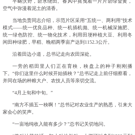
平畴沃野，碧水绕田。春风中摇曳着一片片碧绿金黄，
空气中弥漫着泥土的清香。
当地负责同志介绍，示范片区采用“五统一、两利用”技术
模式——统一优良品种、统一机插机抛、统一机械深施肥、
统一绿色防控、统一物化技术，利用田埂种植大豆、利用冬
闲田种绿肥，早稻、晚稻两季亩产达到1152.3公斤。
沿着田边小道，总书记走向农田深处。
一旁的稻田里人们正在育秧，秧盘上的种子刚刚播
下。“你们这里什么时候开始插秧？”总书记走上前仔细察看，
并同在场的种粮大户、农技人员等亲切交流。
“4月上旬和中旬。”
“南方不插五一秧啊！”总书记对农业生产的熟悉，引来大
家会心的笑声。
“一亩地纯收入能有多少？”总书记关切地问。