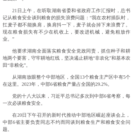
21日上午，在听取湖南省委和省政府工作汇报时，总书
记从粮食安全谈到粮食的损失浪费问题：“我在农村插队时，
扛麦子都不能换肩，换肩抖一下，麦子就会掉下来浪费了。
现在粮食损失有不少在机收上，要改进机械，避免粗放作
业。”
他要求湖南全面落实粮食安全党政同责，抓住种子和耕
地两个要害，守牢耕地红线，坚决遏止耕地“非农化”和基本农
田“非粮化”。
从湖南放眼整个中部地区，全国13个粮食主产区中有5个
在这里。2023年，中部6省粮食产量占全国的29.2%。
党的十八大以来，习近平总书记多次到中部6省考察，每
一次必谈粮食安全。
在20日下午召开的新时代推动中部地区崛起座谈会上，
中部6省主要负责同志不约而同谈到粮食生产和粮食安全问
题。