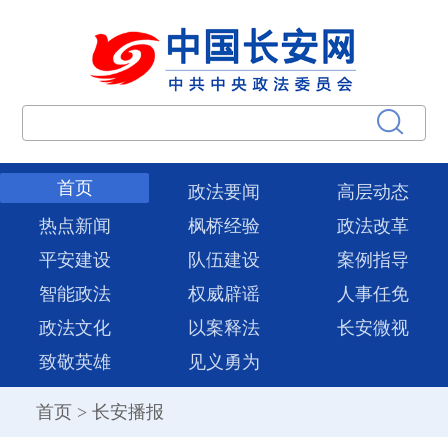
首页
政法要闻
高层动态
热点新闻
枫桥经验
政法改革
平安建设
队伍建设
案例指导
智能政法
权威辟谣
人事任免
政法文化
以案释法
长安微视
致敬英雄
见义勇为
首页
>
长安播报