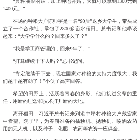
“兼种油菜的话，加上种地补贴，大概可以拿到1300元到
1400元。”
在场的种粮大户陈帅宇是一名“90后”返乡大学生，带头成
立了一个合作社，承包了2800多亩水稻田。总书记和他攀谈
起来：“大学学什么的？回来多久了？”
“我是学工商管理的，回来9年了。”
“打算继续干下去吗？”总书记问。
“肯定继续干下去，现在国家对种粮的支持力度很大，我
们越干越有劲了！”小伙子高声回答。
希望的田野上，活跃着青春的身影。他们接过父辈的重
任，用新的理念和技术打开新的天地。
离开稻田，习近平总书记来到港中坪村种粮大户戴宏家
中看望。院子里，为春耕准备的插秧机、抛秧机、喷洒农药
用的无人机，以及种子、化肥、农药等农资一应俱全。