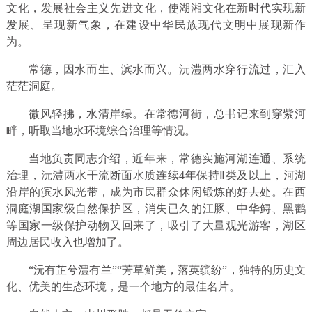
文化，发展社会主义先进文化，使湖湘文化在新时代实现新
发展、呈现新气象，在建设中华民族现代文明中展现新作
为。
常德，因水而生、滨水而兴。沅澧两水穿行流过，汇入
茫茫洞庭。
微风轻拂，水清岸绿。在常德河街，总书记来到穿紫河
畔，听取当地水环境综合治理等情况。
当地负责同志介绍，近年来，常德实施河湖连通、系统
治理，沅澧两水干流断面水质连续4年保持Ⅱ类及以上，河湖
沿岸的滨水风光带，成为市民群众休闲锻炼的好去处。在西
洞庭湖国家级自然保护区，消失已久的江豚、中华鲟、黑鹳
等国家一级保护动物又回来了，吸引了大量观光游客，湖区
周边居民收入也增加了。
“沅有芷兮澧有兰”“芳草鲜美，落英缤纷”，独特的历史文
化、优美的生态环境，是一个地方的最佳名片。