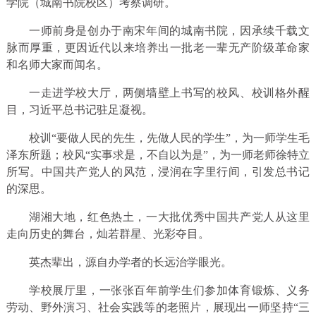
学院（城南书院校区）考察调研。
一师前身是创办于南宋年间的城南书院，因承续千载文
脉而厚重，更因近代以来培养出一批老一辈无产阶级革命家
和名师大家而闻名。
一走进学校大厅，两侧墙壁上书写的校风、校训格外醒
目，习近平总书记驻足凝视。
校训“要做人民的先生，先做人民的学生”，为一师学生毛
泽东所题；校风“实事求是，不自以为是”，为一师老师徐特立
所写。中国共产党人的风范，浸润在字里行间，引发总书记
的深思。
湖湘大地，红色热土，一大批优秀中国共产党人从这里
走向历史的舞台，灿若群星、光彩夺目。
英杰辈出，源自办学者的长远治学眼光。
学校展厅里，一张张百年前学生们参加体育锻炼、义务
劳动、野外演习、社会实践等的老照片，展现出一师坚持“三