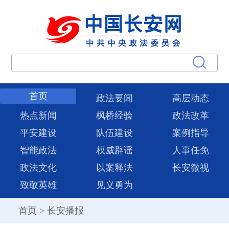
首页
政法要闻
高层动态
热点新闻
枫桥经验
政法改革
平安建设
队伍建设
案例指导
智能政法
权威辟谣
人事任免
政法文化
以案释法
长安微视
致敬英雄
见义勇为
首页
>
长安播报