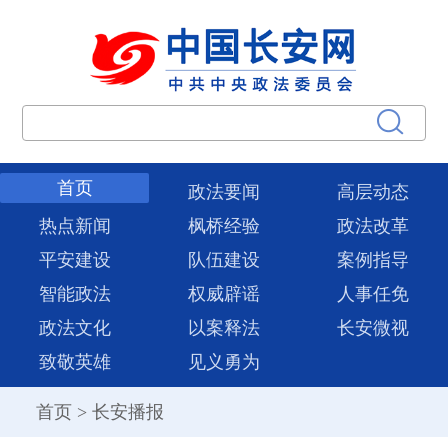
首页
政法要闻
高层动态
热点新闻
枫桥经验
政法改革
平安建设
队伍建设
案例指导
智能政法
权威辟谣
人事任免
政法文化
以案释法
长安微视
致敬英雄
见义勇为
首页
>
长安播报