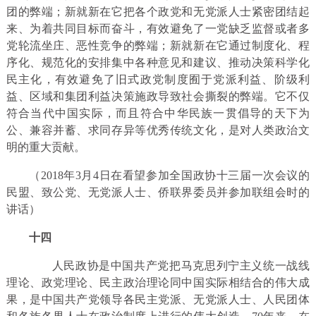
团的弊端；新就新在它把各个政党和无党派人士紧密团结起
来、为着共同目标而奋斗，有效避免了一党缺乏监督或者多
党轮流坐庄、恶性竞争的弊端；新就新在它通过制度化、程
序化、规范化的安排集中各种意见和建议、推动决策科学化
民主化，有效避免了旧式政党制度囿于党派利益、阶级利
益、区域和集团利益决策施政导致社会撕裂的弊端。它不仅
符合当代中国实际，而且符合中华民族一贯倡导的天下为
公、兼容并蓄、求同存异等优秀传统文化，是对人类政治文
明的重大贡献。
（2018年3月4日在看望参加全国政协十三届一次会议的
民盟、致公党、无党派人士、侨联界委员并参加联组会时的
讲话）
十四
人民政协是中国共产党把马克思列宁主义统一战线
理论、政党理论、民主政治理论同中国实际相结合的伟大成
果，是中国共产党领导各民主党派、无党派人士、人民团体