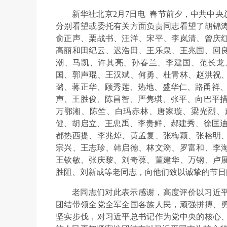
新华社北京2月7日电 春节前夕，中共中
分别看望或委托有关方面负责同志看望了胡锦
俞正声、栗战书、汪洋、宋平、李岚清、曾庆
高丽和田纪云、迟浩田、王乐泉、王兆国、回
潮、马凯、许其亮、孙春兰、李建国、范长龙
国、郭声琨、王汉斌、何勇、杜青林、赵洪祝
璐、蒋正华、顾秀莲、热地、盛华仁、路甬祥、
声、王胜俊、陈昌智、严隽琪、张平、向巴平措
万鄂湘、陈竺、白玛赤林、唐家璇、梁光烈、
健、胡启立、王忠禹、李贵鲜、郝建秀、徐匡迪
都热西提、李兆焯、黄孟复、张梅颖、张榕明
宗兴、王志珍、韩启德、林文漪、罗富和、李
王钦敏、张庆黎、刘奇葆、董建华、万钢、卢
胜阻、刘新成等老同志，向他们致以诚挚的节日
老同志们对此表示感谢，高度评价以习近
团结带领全党全军全国各族人民，顽强拼搏、
坚实步伐，对习近平总书记作为党中央的核心