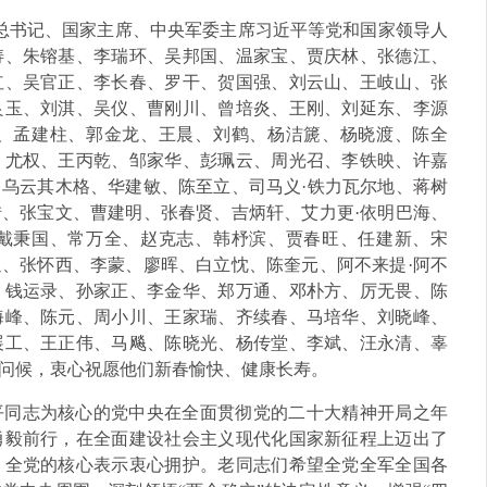
央总书记、国家主席、中央军委主席习近平等党和国家领导人
涛、朱镕基、李瑞环、吴邦国、温家宝、贾庆林、张德江、
红、吴官正、李长春、罗干、贺国强、刘云山、王岐山、张
良玉、刘淇、吴仪、曹刚川、曾培炎、王刚、刘延东、李源
、孟建柱、郭金龙、王晨、刘鹤、杨洁篪、杨晓渡、陈全
、尤权、王丙乾、邹家华、彭珮云、周光召、李铁映、许嘉
乌云其木格、华建敏、陈至立、司马义·铁力瓦尔地、蒋树
、张宝文、曹建明、张春贤、吉炳轩、艾力更·依明巴海、
戴秉国、常万全、赵克志、韩杼滨、贾春旺、任建新、宋
、张怀西、李蒙、廖晖、白立忱、陈奎元、阿不来提·阿不
、钱运录、孙家正、李金华、郑万通、邓朴方、厉无畏、陈
海峰、陈元、周小川、王家瑞、齐续春、马培华、刘晓峰、
展工、王正伟、马飚、陈晓光、杨传堂、李斌、汪永清、辜
问候，衷心祝愿他们新春愉快、健康长寿。
平同志为核心的党中央在全面贯彻党的二十大精神开局之年
勇毅前行，在全面建设社会主义现代化国家新征程上迈出了
、全党的核心表示衷心拥护。老同志们希望全党全军全国各