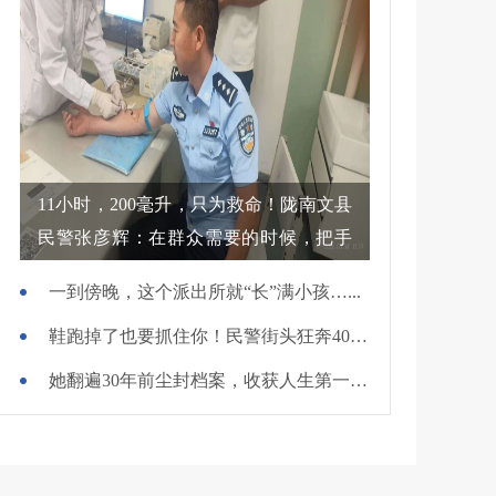
11小时，200毫升，只为救命！陇南文县
民警张彦辉：在群众需要的时候，把手
伸过去
一到傍晚，这个派出所就“长”满小孩…...
鞋跑掉了也要抓住你！民警街头狂奔400米擒贼
她翻遍30年前尘封档案，收获人生第一面锦旗