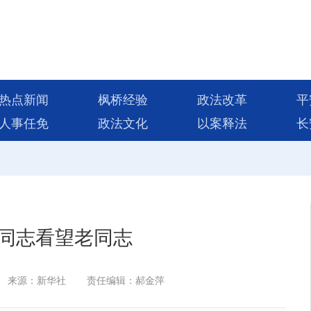
热点新闻
枫桥经验
政法改革
平
人事任免
政法文化
以案释法
长
同志看望老同志
来源：新华社
责任编辑：郝金萍