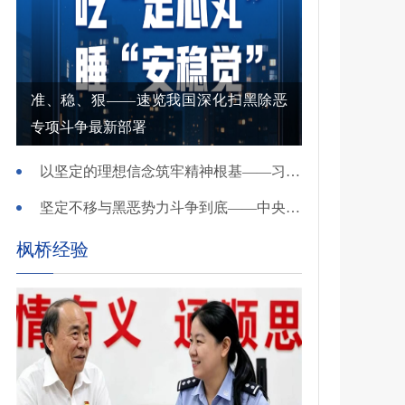
准、稳、狠——速览我国深化扫黑除恶
专项斗争最新部署
以坚定的理想信念筑牢精神根基——习近平党建思想理论品格系列述评之一
坚定不移与黑恶势力斗争到底——中央政法委负责同志就开展深化扫黑除恶专项斗争有关问题答记者问
枫桥经验