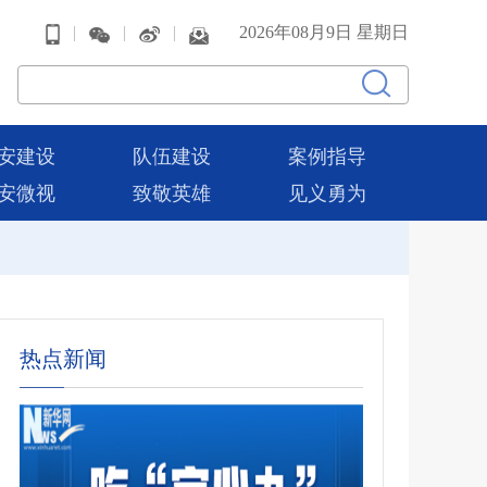
|
|
|
2026年08月9日 星期日
安建设
队伍建设
案例指导
安微视
致敬英雄
见义勇为
热点新闻