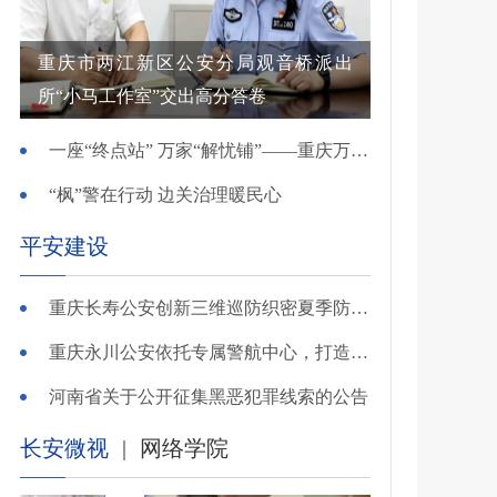
重庆市两江新区公安分局观音桥派出
所“小马工作室”交出高分答卷
一座“终点站” 万家“解忧铺”——重庆万州综治中心基层治理创新实践观察
“枫”警在行动 边关治理暖民心
平安建设
重庆长寿公安创新三维巡防织密夏季防溺水安全网
重庆永川公安依托专属警航中心，打造“全域感知、智能研判”智慧警务模式
河南省关于公开征集黑恶犯罪线索的公告
长安微视
|
网络学院