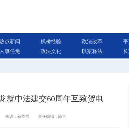
热点新闻
枫桥经验
政法改革
平
人事任免
政法文化
以案释法
长
龙就中法建交60周年互致贺电
来源：新华网
责任编辑：陈言