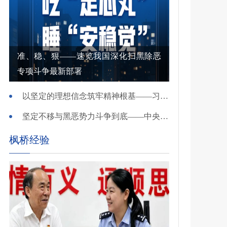
准、稳、狠——速览我国深化扫黑除恶
专项斗争最新部署
以坚定的理想信念筑牢精神根基——习近平党建思想理论品格系列述评之一
坚定不移与黑恶势力斗争到底——中央政法委负责同志就开展深化扫黑除恶专项斗争有关问题答记者问
枫桥经验