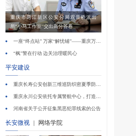
重庆市两江新区公安分局观音桥派出
所“小马工作室”交出高分答卷
一座“终点站” 万家“解忧铺”——重庆万州综治中心基层治理创新实践观察
“枫”警在行动 边关治理暖民心
平安建设
重庆长寿公安创新三维巡防织密夏季防溺水安全网
重庆永川公安依托专属警航中心，打造“全域感知、智能研判”智慧警务模式
河南省关于公开征集黑恶犯罪线索的公告
长安微视
|
网络学院