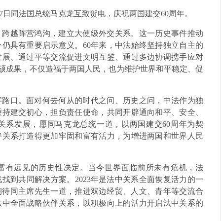
27日同法国总统马克龙互致贺电，庆祝两国建交60周年。
、跨越阵营鸿沟，建立大使级外交关系。这一历史事件推动
仍具有重要启示意义。60年来，中法始终坚持独立自主的
发展、通过平等交流促进文明互鉴、通过多边协调携手应对
丰硕成果，不仅造福于两国人民，也为维护世界和平稳定、促
字路口。面对何去何从的时代之问、历史之问，中法作为独
秉持建交初心，担负责任使命，共同开辟通向和平、安全、
关系发展，愿同马克龙总统一道，以两国建交60周年为契
伴关系打造得更加牢固和富有活力，为增进两国和世界人民
是富有远见的历史性决定。当今世界面临前所未有危机，法
找到共同解决方案。2023年是法中关系全面恢复活力的一
我期待同主席先生一道，推进双边经贸、人文、青年等交流合
法中全面战略伙伴关系，以积极向上的活力开启法中关系的