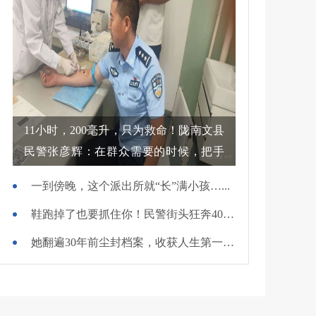
11小时，200毫升，只为救命！陇南文县
民警张彦辉：在群众需要的时候，把手
伸过去
一到傍晚，这个派出所就“长”满小孩…...
鞋跑掉了也要抓住你！民警街头狂奔400米擒贼
她翻遍30年前尘封档案，收获人生第一面锦旗