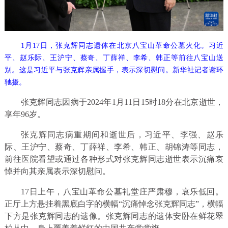
1月17日，张克辉同志遗体在北京八宝山革命公墓火化。习近
平、赵乐际、王沪宁、蔡奇、丁薛祥、李希、韩正等前往八宝山送
别。这是习近平与张克辉亲属握手，表示深切慰问。新华社记者谢环
驰摄。
张克辉同志因病于2024年1月11日15时18分在北京逝世，
享年96岁。
张克辉同志病重期间和逝世后，习近平、李强、赵乐
际、王沪宁、蔡奇、丁薛祥、李希、韩正、胡锦涛等同志，
前往医院看望或通过各种形式对张克辉同志逝世表示沉痛哀
悼并向其亲属表示深切慰问。
17日上午，八宝山革命公墓礼堂庄严肃穆，哀乐低回。
正厅上方悬挂着黑底白字的横幅“沉痛悼念张克辉同志”，横幅
下方是张克辉同志的遗像。张克辉同志的遗体安卧在鲜花翠