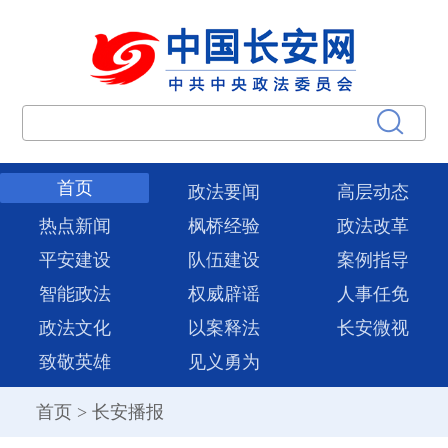
首页
政法要闻
高层动态
热点新闻
枫桥经验
政法改革
平安建设
队伍建设
案例指导
智能政法
权威辟谣
人事任免
政法文化
以案释法
长安微视
致敬英雄
见义勇为
首页
>
长安播报