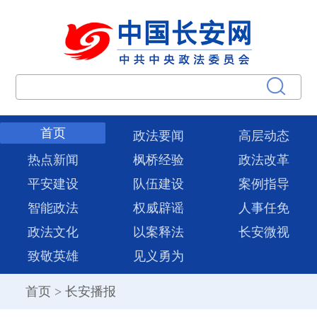
首页
政法要闻
高层动态
热点新闻
枫桥经验
政法改革
平安建设
队伍建设
案例指导
智能政法
权威辟谣
人事任免
政法文化
以案释法
长安微视
致敬英雄
见义勇为
首页
>
长安播报