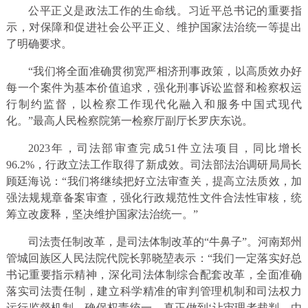
公平正义是政法工作的生命线。习近平总书记的重要指
示，对保障和促进社会公平正义、维护国家法治统一等提出
了明确要求。
“我们将全面准确贯彻宽严相济刑事政策，以高质效办好
每一个案件为基本价值追求，强化刑事诉讼监督和检察权运
行制约监督，以检察工作现代化融入和服务中国式现代
化。”最高人民检察院第一检察厅副厅长罗庆东说。
2023年，司法部审查完成51件立法项目，同比增长
96.2%，行政立法工作取得了新成效。司法部法治调研局局长
顾廷海说：“我们将继续把好立法审查关，提高立法质效，加
强法规规章备案审查，强化行政规范性文件合法性审核，统
筹立改废释，坚决维护国家法治统一。”
司法责任制改革，是司法体制改革的“牛鼻子”。河南郑州
管城回族区人民法院代院长郭晓堃表示：“我们一定落实好总
书记重要指示精神，深化司法体制综合配套改革，全面准确
落实司法责任制，建立科学精准的审判管理机制和司法权力
运行监督机制，确保权责统一，真正做到‘让审理者裁判、由