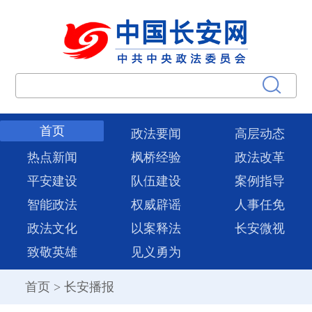
首页
政法要闻
高层动态
热点新闻
枫桥经验
政法改革
平安建设
队伍建设
案例指导
智能政法
权威辟谣
人事任免
政法文化
以案释法
长安微视
致敬英雄
见义勇为
首页
>
长安播报