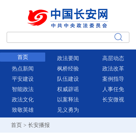
首页
政法要闻
高层动态
热点新闻
枫桥经验
政法改革
平安建设
队伍建设
案例指导
智能政法
权威辟谣
人事任免
政法文化
以案释法
长安微视
致敬英雄
见义勇为
首页
>
长安播报