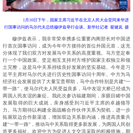
1月10日下午，国家主席习近平在北京人民大会堂同来华进
行国事访问的马尔代夫总统穆伊兹举行会谈。新华社记者 翟健岚 摄
穆伊兹表示，我非常荣幸携多位重要内阁部长对中国进
行首次国事访问，成为今年中方接待的首位外国元首，这充
分体现了我们双方对发展马中关系的高度重视。马方坚定奉
行一个中国政策。坚定相互支持对方维护国家主权独立和领
土完整，这是马中关系持续良好发展的坚实基础。今年是习
近平主席对马尔代夫进行历史性国事访问十周年。中方为马
经济社会发展提供了大量宝贵帮助，马中合作特别是共建“一
带一路”，使马尔代夫人民受益良多，马中友谊大桥已经成为
两国人民友谊的象征。我此次参访福建期间，亲眼目睹中国
发展取得的巨大成就，亲身感受到习近平主席的卓越领导
力。马方期待以构建全面战略合作伙伴关系为契机，进一步
拓展双边合作新渠道，增加双边关系新内涵，推进高质量共
建“一带一路”，推动马中关系取得更多新发展，为两国人民创
造更多福祉。欢迎中方为促进人文交流采取的积极措施，期