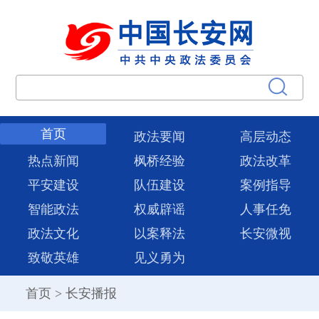
首页
政法要闻
高层动态
热点新闻
枫桥经验
政法改革
平安建设
队伍建设
案例指导
智能政法
权威辟谣
人事任免
政法文化
以案释法
长安微视
致敬英雄
见义勇为
首页
>
长安播报