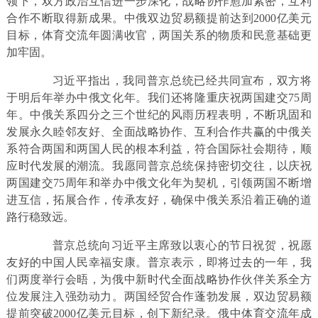
领下，双方政治互信进一步深化，战略协作愈加紧密，互利
合作不断取得新成果。中俄双边贸易额提前达到2000亿美元
目标，体育交流年圆满收官，两国关系的物质和民意基础更
加牢固。
习近平指出，我同普京总统已经共同宣布，双方将
于明后年举办中俄文化年。我们还将隆重庆祝两国建交75周
年。中俄关系四分之三个世纪的风雨历程表明，不断巩固和
发展永久睦邻友好、全面战略协作、互利合作共赢的中俄关
系符合两国和两国人民的根本利益，符合国际社会期待，顺
应时代发展的潮流。我愿同普京总统保持密切交往，以庆祝
两国建交75周年和举办中俄文化年为契机，引领两国不断增
进互信，拓展合作，传承友好，确保中俄关系沿着正确的道
路行稳致远。
普京总统向习近平主席致以衷心的节日祝贺，祝愿
友好的中国人民幸福安康。普京表示，即将过去的一年，我
们两度举行会晤，为俄中新时代全面战略协作伙伴关系全方
位发展注入强劲动力。两国经贸合作蓬勃发展，双边贸易额
提前突破2000亿美元目标，创下新纪录。俄中体育交流年成