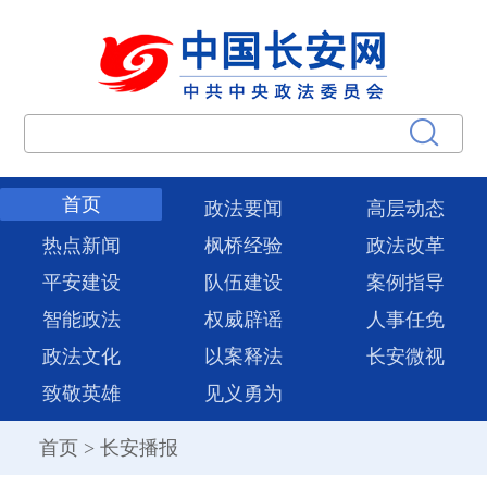
首页
政法要闻
高层动态
热点新闻
枫桥经验
政法改革
平安建设
队伍建设
案例指导
智能政法
权威辟谣
人事任免
政法文化
以案释法
长安微视
致敬英雄
见义勇为
首页
>
长安播报