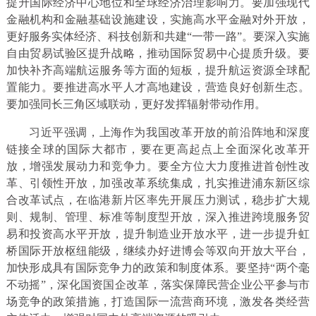
提升国际经济中心地位和全球经济治理影响力。要加强现代
金融机构和金融基础设施建设，实施高水平金融对外开放，
更好服务实体经济、科技创新和共建“一带一路”。要深入实施
自由贸易试验区提升战略，推动国际贸易中心提质升级。要
加快补齐高端航运服务等方面的短板，提升航运资源全球配
置能力。要推进高水平人才高地建设，营造良好创新生态。
要加强同长三角区域联动，更好发挥辐射带动作用。
习近平强调，上海作为我国改革开放的前沿阵地和深度
链接全球的国际大都市，要在更高起点上全面深化改革开
放，增强发展动力和竞争力。要全方位大力度推进首创性改
革、引领性开放，加强改革系统集成，扎实推进浦东新区综
合改革试点，在临港新片区率先开展压力测试，稳步扩大规
则、规制、管理、标准等制度型开放，深入推进跨境服务贸
易和投资高水平开放，提升制造业开放水平，进一步提升虹
桥国际开放枢纽能级，继续办好进博会等双向开放大平台，
加快形成具有国际竞争力的政策和制度体系。要坚持“两个毫
不动摇”，深化国资国企改革，落实保障民营企业公平参与市
场竞争的政策措施，打造国际一流营商环境，激发各类经营