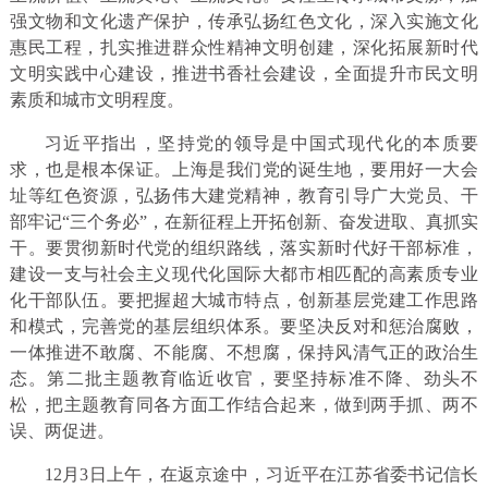
强文物和文化遗产保护，传承弘扬红色文化，深入实施文化
惠民工程，扎实推进群众性精神文明创建，深化拓展新时代
文明实践中心建设，推进书香社会建设，全面提升市民文明
素质和城市文明程度。
习近平指出，坚持党的领导是中国式现代化的本质要
求，也是根本保证。上海是我们党的诞生地，要用好一大会
址等红色资源，弘扬伟大建党精神，教育引导广大党员、干
部牢记“三个务必”，在新征程上开拓创新、奋发进取、真抓实
干。要贯彻新时代党的组织路线，落实新时代好干部标准，
建设一支与社会主义现代化国际大都市相匹配的高素质专业
化干部队伍。要把握超大城市特点，创新基层党建工作思路
和模式，完善党的基层组织体系。要坚决反对和惩治腐败，
一体推进不敢腐、不能腐、不想腐，保持风清气正的政治生
态。第二批主题教育临近收官，要坚持标准不降、劲头不
松，把主题教育同各方面工作结合起来，做到两手抓、两不
误、两促进。
12月3日上午，在返京途中，习近平在江苏省委书记信长