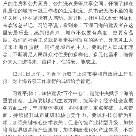
户的住房和公共厨房、公共洗衣房等共享空间，仔细了解在
此居住的城市一线工作者的生活状况。总书记无微不至的殷
切关怀，让在场所有人感动。离开时，社区居民纷纷围拢过
来欢送总书记。习近平说，看到来自五湖四海的建设者在这
里安居乐业，感到很高兴。城市不仅要有高度，更要有温
度。我们的社会主义就是要走共同富裕的路子。外来务工人
员来上海作贡献，同样是城市的主人。要践行人民城市理
念，不断满足人民群众对住房的多样化、多元化需求，确保
外来人口进得来、留得下、住得安、能成业。
12月1日上午，习近平听取了上海市委和市政府工作汇
报，对上海各项工作取得的成绩给予肯定。
习近平指出，加快建设“五个中心”，是党中央赋予上海的
重要使命。上海要以此为主攻方向，统筹牵引经济社会发展
各方面工作，坚持整体谋划、协同推进，重点突破、以点带
面，持续提升城市能级和核心竞争力。要以科技创新为引
领，加强关键核心技术攻关，促进传统产业转型升级，加快
培育世界级高端产业集群，加快构建现代化产业体系，不断