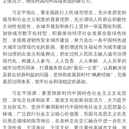
主体活力，增强对国内外高端资源的吸引力。
习近平指出，要全面践行人民城市理念，充分发挥党的
领导和社会主义制度的显著优势，充分调动人民群众积极性
主动性创造性，在城市规划和执行上坚持一张蓝图绘到底，
加快城市数字化转型，积极推动经济社会发展全面绿色转
型，全面推进韧性安全城市建设，努力走出一条中国特色超
大城市治理现代化的新路。要把增进民生福祉作为城市建设
和治理的出发点和落脚点，把全过程人民民主融入城市治理
现代化，构建人人参与、人人负责、人人奉献、人人共享的
城市治理共同体，打通服务群众的“最后一公里”，认真解决涉
及群众切身利益的问题，坚持和发展新时代“枫桥经验”，完善
基层治理体系，筑牢社会和谐稳定的基础。
习近平强调，要贯彻新时代中国特色社会主义文化思
想，深化文化体制改革，激发文化创新创造活力，大力提升
文化软实力。坚持不懈用新时代中国特色社会主义思想凝心
铸魂，广泛践行社会主义核心价值观，巩固马克思主义在意
识形态领域的指导地位，在各种文化交汇融合中进一步壮大
主流价值、主流舆论、主流文化。要注重传承城市文脉，加