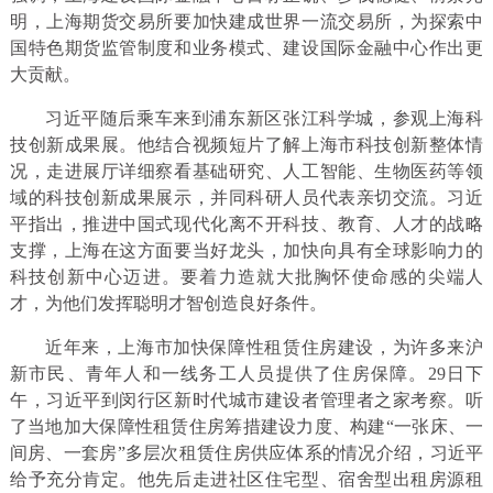
明，上海期货交易所要加快建成世界一流交易所，为探索中
国特色期货监管制度和业务模式、建设国际金融中心作出更
大贡献。
习近平随后乘车来到浦东新区张江科学城，参观上海科
技创新成果展。他结合视频短片了解上海市科技创新整体情
况，走进展厅详细察看基础研究、人工智能、生物医药等领
域的科技创新成果展示，并同科研人员代表亲切交流。习近
平指出，推进中国式现代化离不开科技、教育、人才的战略
支撑，上海在这方面要当好龙头，加快向具有全球影响力的
科技创新中心迈进。要着力造就大批胸怀使命感的尖端人
才，为他们发挥聪明才智创造良好条件。
近年来，上海市加快保障性租赁住房建设，为许多来沪
新市民、青年人和一线务工人员提供了住房保障。29日下
午，习近平到闵行区新时代城市建设者管理者之家考察。听
了当地加大保障性租赁住房筹措建设力度、构建“一张床、一
间房、一套房”多层次租赁住房供应体系的情况介绍，习近平
给予充分肯定。他先后走进社区住宅型、宿舍型出租房源租