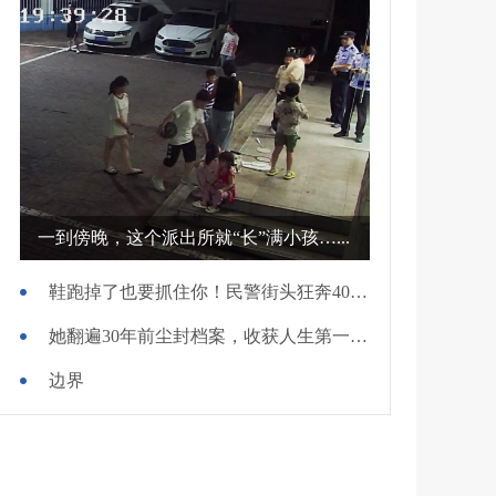
一到傍晚，这个派出所就“长”满小孩…...
鞋跑掉了也要抓住你！民警街头狂奔400米擒贼
她翻遍30年前尘封档案，收获人生第一面锦旗
边界