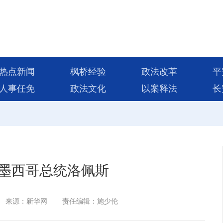
热点新闻
枫桥经验
政法改革
平
人事任免
政法文化
以案释法
长
墨西哥总统洛佩斯
来源：新华网
责任编辑：施少伦