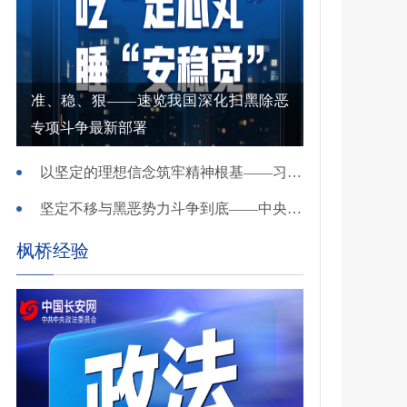
准、稳、狠——速览我国深化扫黑除恶
专项斗争最新部署
以坚定的理想信念筑牢精神根基——习近平党建思想理论品格系列述评之一
坚定不移与黑恶势力斗争到底——中央政法委负责同志就开展深化扫黑除恶专项斗争有关问题答记者问
枫桥经验