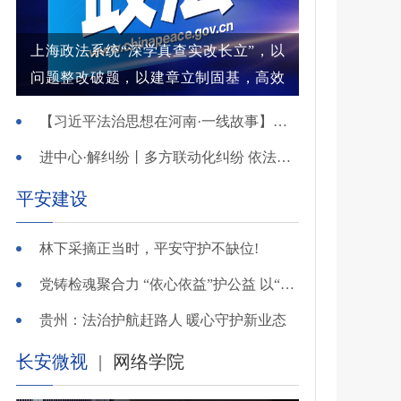
上海政法系统“深学真查实改长立”，以
问题整改破题，以建章立制固基，高效
解纷结案增强群众获得感
【习近平法治思想在河南·一线故事】河南省新乡市红旗区：高能效治理的“洪门密码”
进中心·解纠纷丨多方联动化纠纷 依法调解护农耕
平安建设
林下采摘正当时，平安守护不缺位!
党铸检魂聚合力 “依心依益”护公益 以“四融”路径引领多元共治
贵州：法治护航赶路人 暖心守护新业态
长安微视
|
网络学院