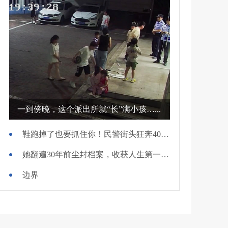
一到傍晚，这个派出所就“长”满小孩…...
鞋跑掉了也要抓住你！民警街头狂奔400米擒贼
她翻遍30年前尘封档案，收获人生第一面锦旗
边界