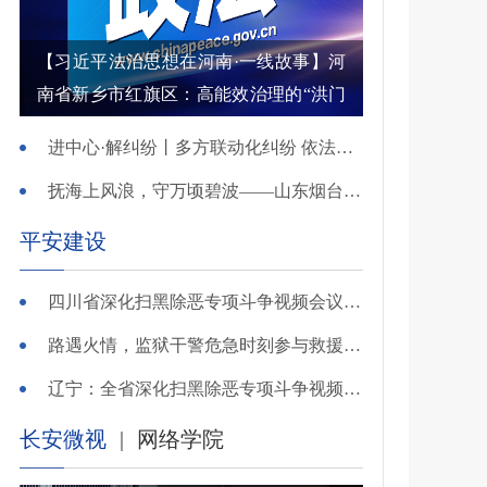
【习近平法治思想在河南·一线故事】河
南省新乡市红旗区：高能效治理的“洪门
密码”
进中心·解纠纷丨多方联动化纠纷 依法调解护农耕
抚海上风浪，守万顷碧波——山东烟台把矛盾化解在微澜未起时
平安建设
四川省深化扫黑除恶专项斗争视频会议召开 于立军出席并讲话
路遇火情，监狱干警危急时刻参与救援显身手！
辽宁：全省深化扫黑除恶专项斗争视频会议召开
长安微视
|
网络学院