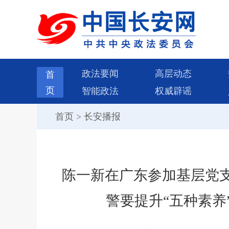
政法要闻
高层动态
首
页
智能政法
权威辟谣
首页
>
长安播报
陈一新在广东参加基层党
警要提升“五种素养