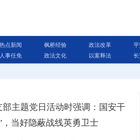
热点新闻
枫桥经验
政法改革
平
人事任免
政法文化
以案释法
长
支部主题党日活动时强调：国安干
”，当好隐蔽战线英勇卫士