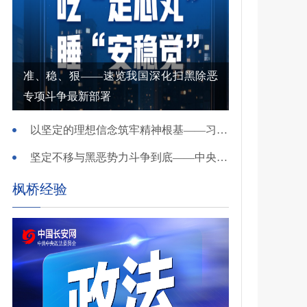
准、稳、狠——速览我国深化扫黑除恶
专项斗争最新部署
以坚定的理想信念筑牢精神根基——习近平党建思想理论品格系列述评之一
坚定不移与黑恶势力斗争到底——中央政法委负责同志就开展深化扫黑除恶专项斗争有关问题答记者问
枫桥经验